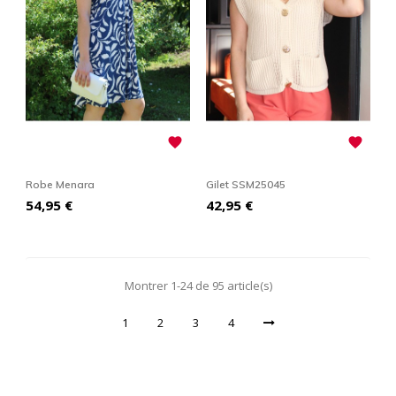


Robe Menara
Gilet SSM25045
Prix
Prix
54,95 €
42,95 €
Montrer 1-24 de 95 article(s)
1
2
3
4