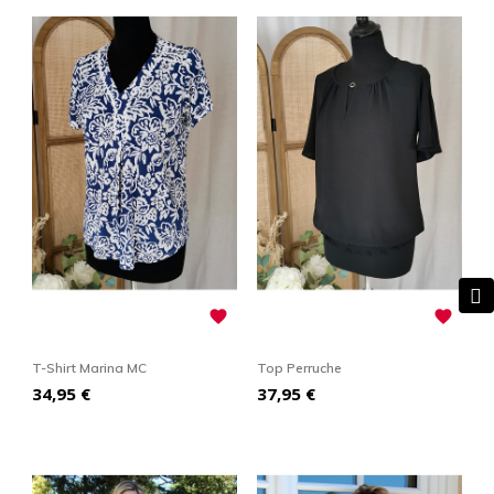


T-Shirt Marina MC
Top Perruche
Prix
Prix
34,95 €
37,95 €