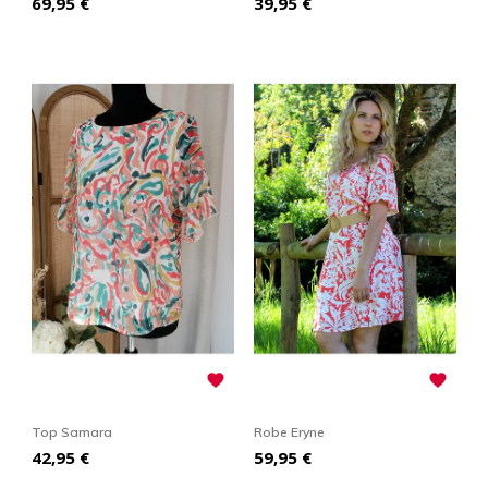
Prix
Prix
69,95 €
39,95 €


Top Samara
Robe Eryne
Prix
Prix
42,95 €
59,95 €