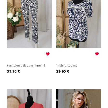


Pantalon Velegant Imprimé
T-Shirt Apoline
Prix
Prix
59,95 €
39,95 €