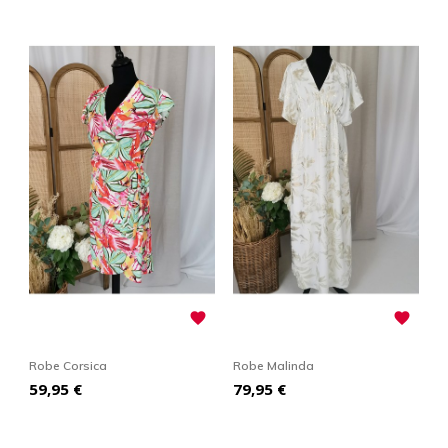


Robe Corsica
Robe Malinda
Prix
Prix
59,95 €
79,95 €