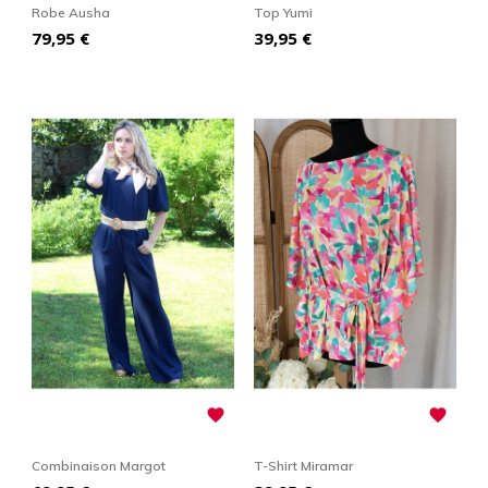
Robe Ausha
Top Yumi
Prix
Prix
79,95 €
39,95 €


Combinaison Margot
T-Shirt Miramar