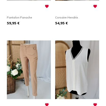


Pantalon Panache
Corsaire Hendrix
Prix
Prix
59,95 €
54,95 €

