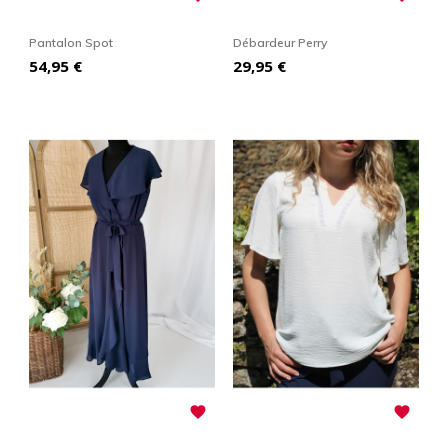
Pantalon Spot
Débardeur Perry
Prix
Prix
54,95 €
29,95 €

