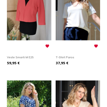


Veste Smarti M E25
T-Shirt Paros
Prix
Prix
59,95 €
37,95 €