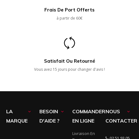
Frais De Port Offerts
à partir de 60€
Satisfait Ou Retourné
Vous avez 15 jours pour changer d'avis !
LA
BESOIN
COMMANDER
NOUS



MARQUE
D'AIDE ?
EN LIGNE
CONTACTER
Livraison En
02 51 93 05