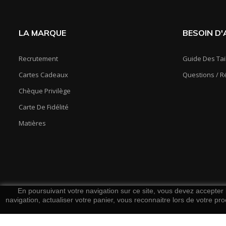
LA MARQUE
BESOIN D'A
Recrutement
Guide Des Tai
Cartes Cadeaux
Questions / 
Chèque Privilège
Carte De Fidélité
Matières
En poursuivant votre navigation sur ce site, vous devez accepter l’
navigation, actualiser votre panier, vous reconnaitre lors de votre pro