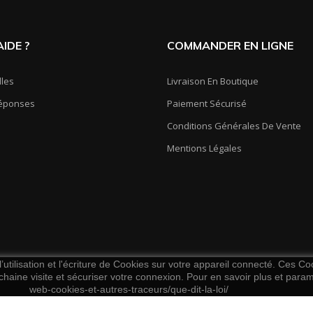
IDE ?
COMMANDER EN LIGNE
lles
Livraison En Boutique
Réponses
Paiement Sécurisé
Conditions Générales De Vente
Mentions Légales
utilisation et l'écriture de Cookies sur votre appareil connecté. Ces Coo
chaine visite et sécuriser votre connexion. Pour en savoir plus et paramét
web-cookies-et-autres-traceurs/que-dit-la-loi/