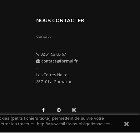
NOUS CONTACTER
Contact
02 51 93 05 67
contact@formul.fr
-
Les Terres Noires
85710 La Garnache
LinkedIn
Facebook
Pinterest
Instagram
kies (petits fichiers texte) permettent de suivre votre
rer les traceurs: http://www.cnil.fr/vos-obligations/sites-