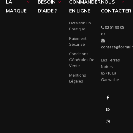
LA
BESOIN
COMMANDER
NOUS



MARQUE
D'AIDE ?
EN LIGNE
CONTACTER
Livraison En
02 51 93 05
Boutique
67
Paiement
Sécurisé
contact@formul.
-
Conditions
Générales De
Les Terres
Vente
Noires
85710 La
Mentions
Garnache
Légales
Facebook
Pinterest
Instagram