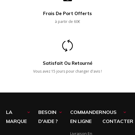
Frais De Port Offerts
à partir de 60€
Satisfait Ou Retourné
Vous avez 15 jours pour changer d'avis !
LA
BESOIN
COMMANDER
NOUS



MARQUE
D'AIDE ?
EN LIGNE
CONTACTER
Livraison En