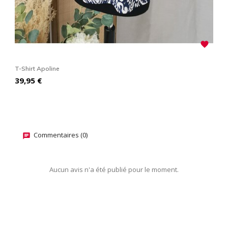

T-Shirt Apoline
T
Prix
P
39,95 €
3
Commentaires (0)
Aucun avis n'a été publié pour le moment.