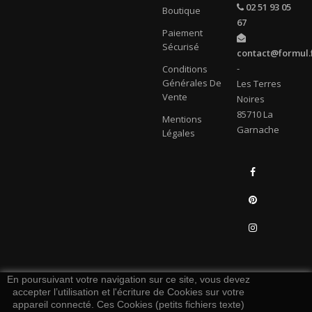
02 51 93 05
Boutique
67
Paiement
Sécurisé
contact@formul.
-
Conditions
Générales De
Les Terres
Vente
Noires
85710 La
Mentions
Garnache
Légales
Facebook
Pinterest
Instagram
LinkedIn
En poursuivant votre navigation sur ce site, vous devez
accepter l’utilisation et l'écriture de Cookies sur votre
appareil connecté. Ces Cookies (petits fichiers texte)