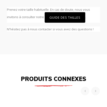
Prenez votre taille habituelle. En cas de doute, nous vous
invitons à consulter notre
.
GUIDE DES TAILLES
N'hésitez pas à nous contacter si vous avez des questions !
PRODUITS CONNEXES
‹
›