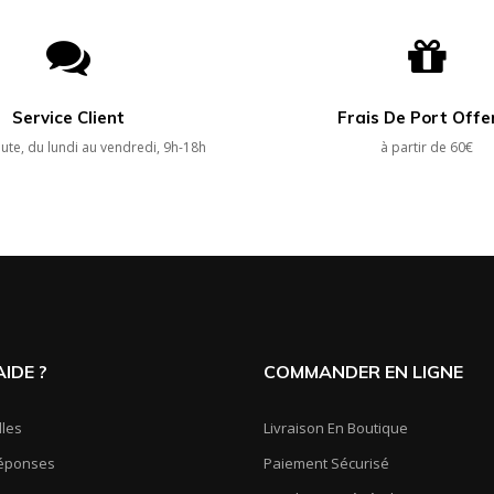
Service Client
Frais De Port Offe
ute, du lundi au vendredi, 9h-18h
à partir de 60€
IDE ?
COMMANDER EN LIGNE
lles
Livraison En Boutique
Réponses
Paiement Sécurisé