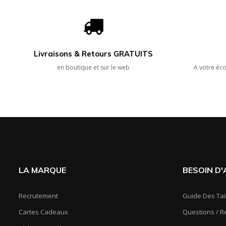
Livraisons & Retours GRATUITS
en boutique et sur le web
A votre éco
LA MARQUE
BESOIN D'A
Recrutement
Guide Des Tai
Cartes Cadeaux
Questions / 