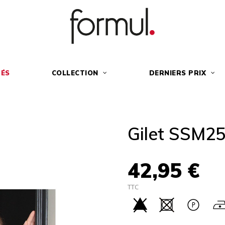
ÉS
COLLECTION
DERNIERS PRIX
Gilet SSM2
42,95 €
TTC