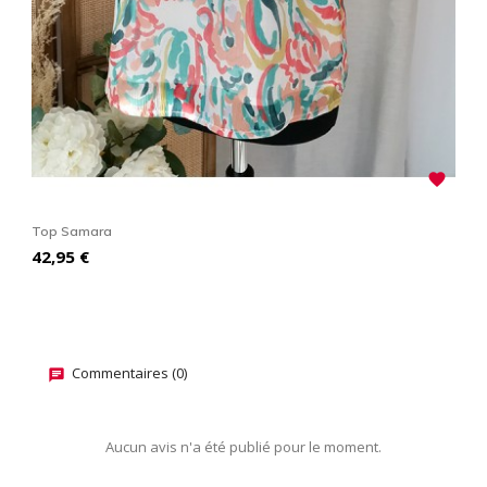

Top Samara
T
Prix
P
42,95 €
3
Commentaires (0)
Aucun avis n'a été publié pour le moment.