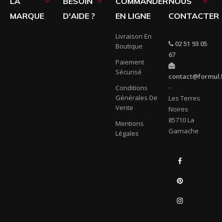
LA
BESOIN
COMMANDER
NOUS



MARQUE
D'AIDE ?
EN LIGNE
CONTACTER
Livraison En
02 51 93 05
Boutique
67
Paiement
Sécurisé
contact@formul.
-
Conditions
Générales De
Les Terres
Vente
Noires
85710 La
Mentions
Garnache
Légales
Facebook
Pinterest
Instagram
LinkedIn