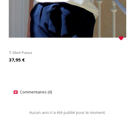

T-Shirt Paros
T-
Prix
P
37,95 €
2
Commentaires (0)
Aucun avis n'a été publié pour le moment.