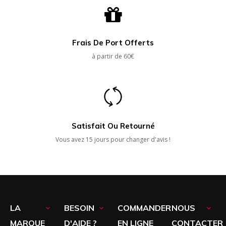
Frais De Port Offerts
à partir de 60€
Satisfait Ou Retourné
Vous avez 15 jours pour changer d'avis !
LA
BESOIN
COMMANDER
NOUS



MARQUE
D'AIDE ?
EN LIGNE
CONTACTER