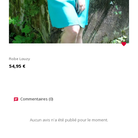

Robe Lauzy
R
Prix
P
54,95 €
7
Commentaires (0)
Aucun avis n'a été publié pour le moment.