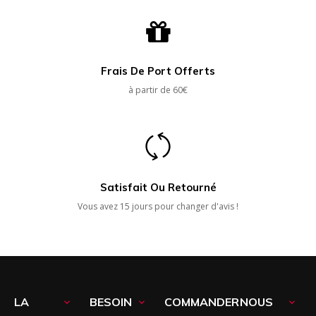
Frais De Port Offerts
à partir de 60€
Satisfait Ou Retourné
Vous avez 15 jours pour changer d'avis !
LA
BESOIN
COMMANDER
NOUS


