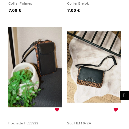
Collier Palmes
Collier Brelok
Prix
Prix
7,00 €
7,00 €


Pochette HL11922
Sac HL11672A