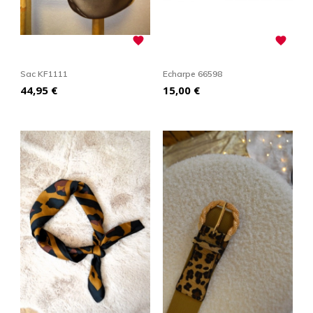


Sac KF1111
Echarpe 66598
Prix
Prix
44,95 €
15,00 €