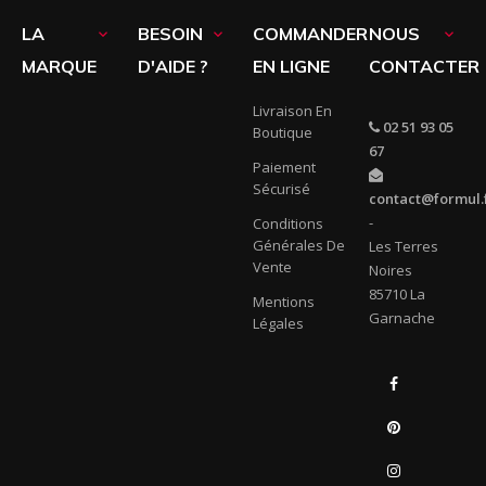
LA
BESOIN
COMMANDER
NOUS



MARQUE
D'AIDE ?
EN LIGNE
CONTACTER
Livraison En
02 51 93 05
Boutique
67
Paiement
Sécurisé
contact@formul.
-
Conditions
Générales De
Les Terres
Vente
Noires
85710 La
Mentions
Garnache
Légales
Facebook
Pinterest
Instagram