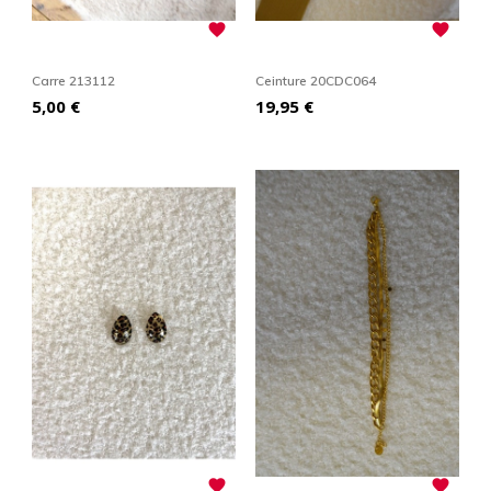


Carre 213112
Ceinture 20CDC064
Prix
Prix
5,00 €
19,95 €

