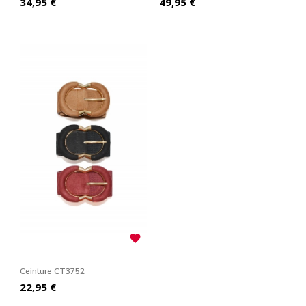
Prix
Prix
34,95 €
49,95 €

Ceinture CT3752
Prix
22,95 €