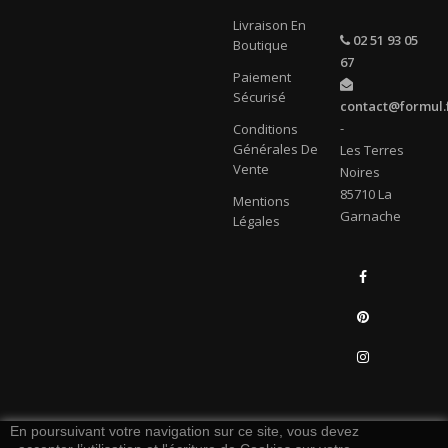
Livraison En
02 51 93 05
Boutique
67
Paiement
Sécurisé
contact@formul.
-
Conditions
Générales De
Les Terres
Vente
Noires
85710 La
Mentions
Garnache
Légales
Facebook
Pinterest
Instagram
LinkedIn
En poursuivant votre navigation sur ce site, vous devez