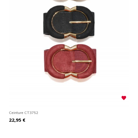

Ceinture CT3752
Prix
22,95 €