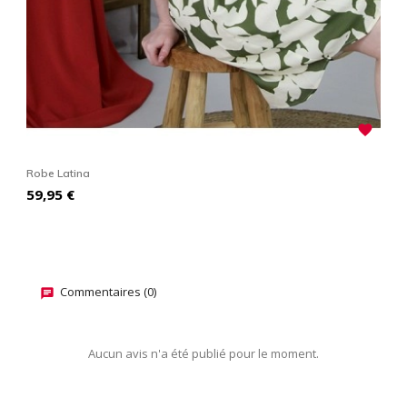

Robe Latina
R
Prix
P
59,95 €
7
Commentaires (0)
Aucun avis n'a été publié pour le moment.