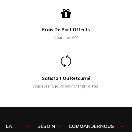
Frais De Port Offerts
à partir de 60€
Satisfait Ou Retourné
Vous avez 15 jours pour changer d'avis !
LA
BESOIN
COMMANDER
NOUS


