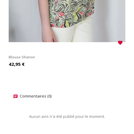

Blouse Shanon
B
Prix
P
42,95 €
4
Commentaires (0)
Aucun avis n'a été publié pour le moment.