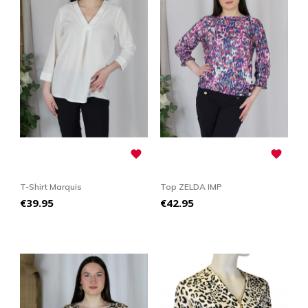


T-Shirt Marquis
Top ZELDA IMP
Price
Price
€39.95
€42.95