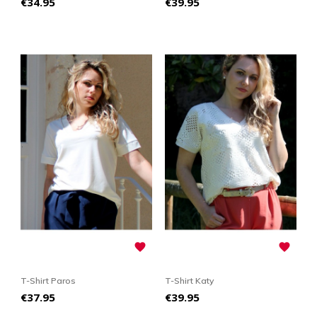
Price
Price
€34.95
€39.95


T-Shirt Paros
T-Shirt Katy
Price
Price
€37.95
€39.95