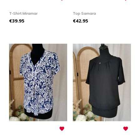
T-Shirt Miramar
Top Samara
Price
Price
€39.95
€42.95

