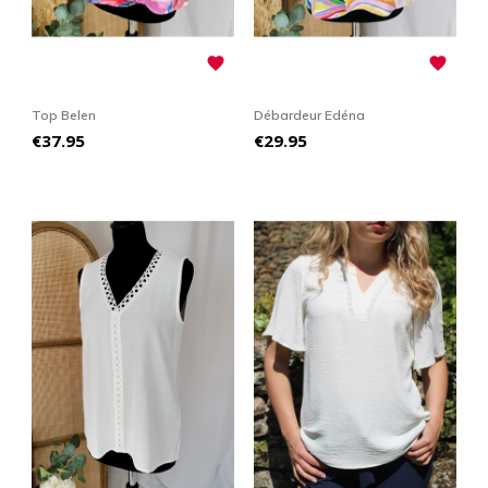


Top Belen
Débardeur Edéna
Price
Price
€37.95
€29.95