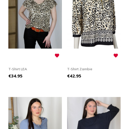


T-Shirt LEA
T-Shirt Zambie
Price
Price
€34.95
€42.95