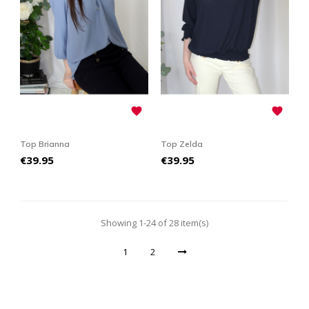


Top Brianna
Top Zelda
Price
Price
€39.95
€39.95
Showing 1-24 of 28 item(s)
1
2