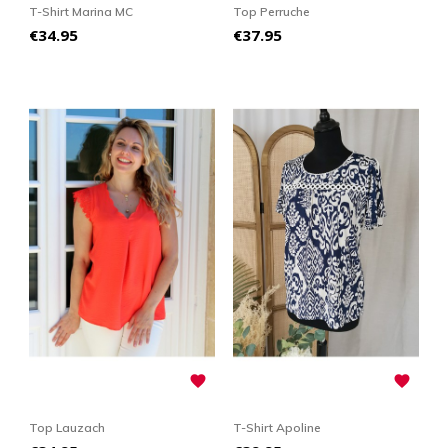
T-Shirt Marina MC
Top Perruche
Price
Price
€34.95
€37.95


Top Lauzach
T-Shirt Apoline