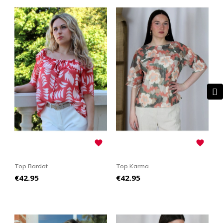


Top Bardot
Top Karma
Price
Price
€42.95
€42.95