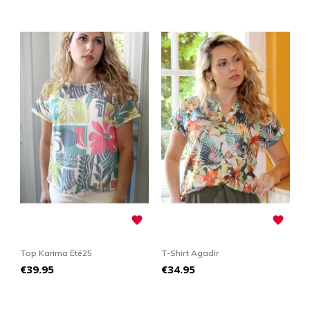


Top Karima Eté25
T-Shirt Agadir
Price
Price
€39.95
€34.95