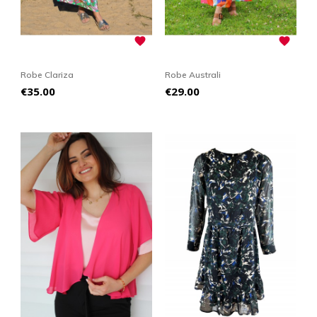


Robe Clariza
Robe Australi
Price
Price
€35.00
€29.00