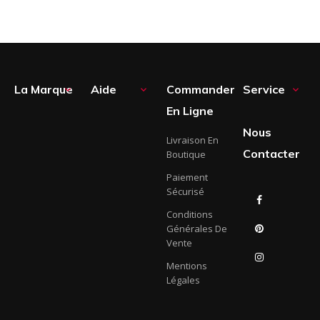
La Marque
Aide
Commander
Service



En Ligne
Nous
Livraison En
Contacter
Boutique
Paiement
Sécurisé
Facebook
Conditions
Générales De
Pinterest
Vente
Instagram
Mentions
Légales
LinkedIn