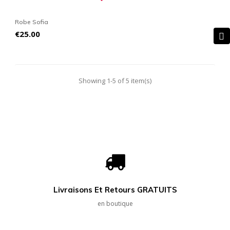
Robe Sofia
Price
€25.00
Showing 1-5 of 5 item(s)
Livraisons Et Retours GRATUITS
en boutique