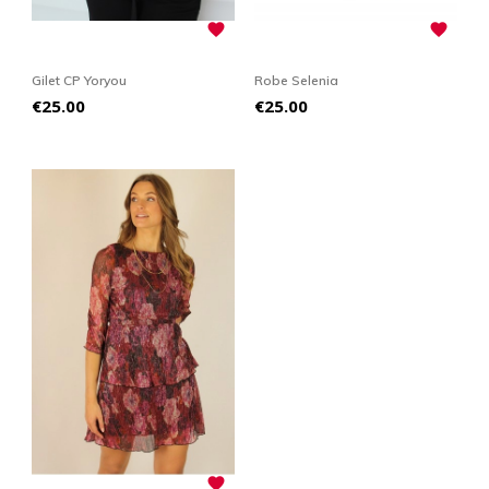


Gilet CP Yoryou
Robe Selenia
Price
Price
€25.00
€25.00
