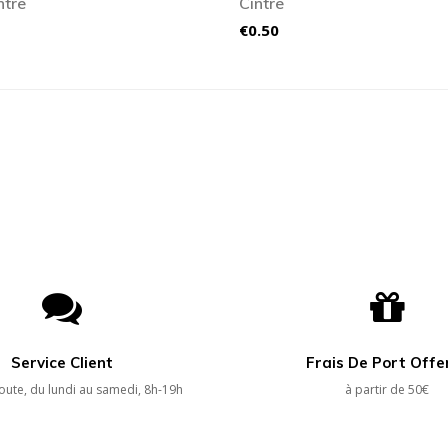
ntre
Cintre
Price
€0.50
Service Client
Frais De Port Offe
oute, du lundi au samedi, 8h-19h
à partir de 50€