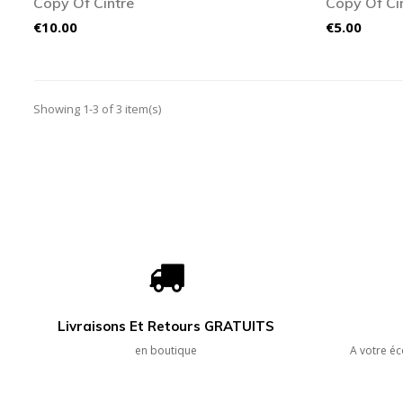
Copy Of Cintre
Copy Of Ci
Price
Price
€10.00
€5.00
Showing 1-3 of 3 item(s)
Livraisons Et Retours GRATUITS
en boutique
A votre éc