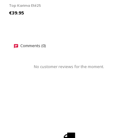
Top Karima Eté25
T
Price
P
€39.95
€
Comments (0)
No customer reviews for the moment.