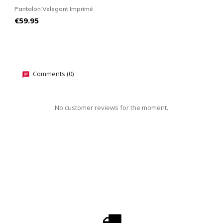
Pantalon Velegant Imprimé
P
Price
P
€59.95
€
Comments (0)
No customer reviews for the moment.