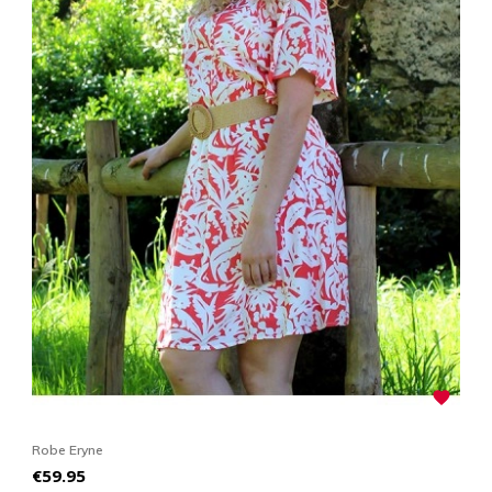

Robe Eryne
Co
Price
P
€59.95
€