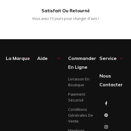
Satisfait Ou Retourné
Vous avez 15 jours pour changer d'avis !
La Marque
Aide
Commander
Service



En Ligne
Nous
Livraison En
Contacter
Boutique
Paiement
Sécurisé
Facebook
Conditions
Générales De
Pinterest
Vente
Instagram
Mentions