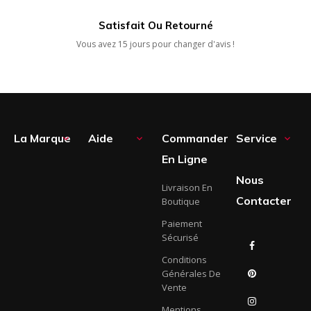
Satisfait Ou Retourné
Vous avez 15 jours pour changer d'avis !
La Marque
Aide
Commander
Service



En Ligne
Nous
Livraison En
Contacter
Boutique
Paiement
Sécurisé
Facebook
Conditions
Générales De
Pinterest
Vente
Instagram
Mentions