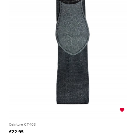

Ceinture CT408
C
Price
P
€22.95
€