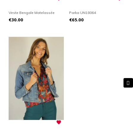
Veste Bengale Matelassée
Parka UN18064
Price
Price
€30.00
€65.00
