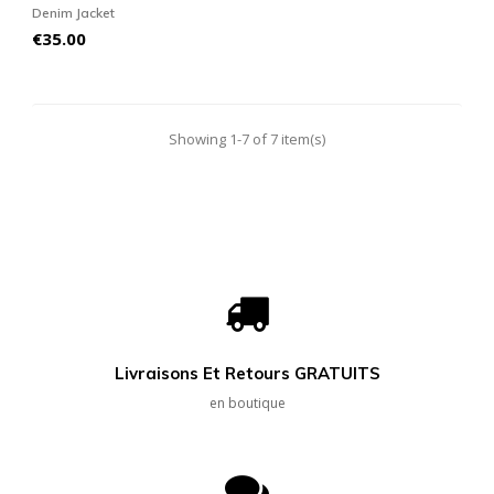
Denim Jacket
Price
€35.00
Showing 1-7 of 7 item(s)
Livraisons Et Retours GRATUITS
en boutique