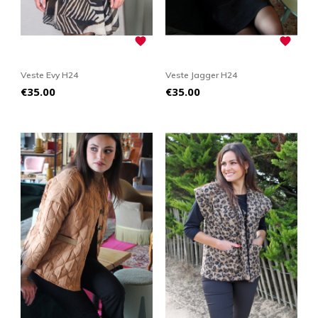


Veste Evy H24
Veste Jagger H24
Price
Price
€35.00
€35.00