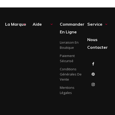
La Marque
Aide
Commander
Service



En Ligne
Nous
Livraison En
Contacter
Boutique
Paiement
Sécurisé
Facebook
Conditions
Générales De
Pinterest
Vente
Instagram
Mentions
Légales
LinkedIn