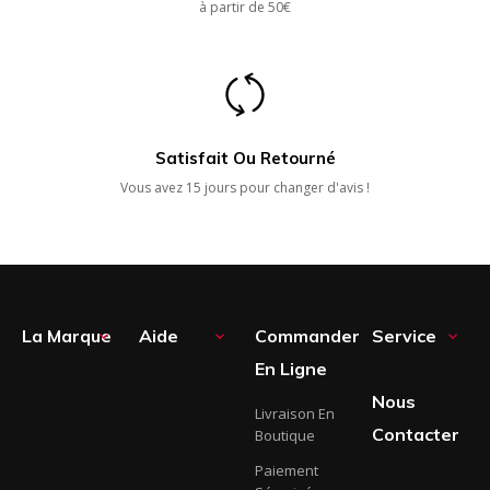
à partir de 50€
Satisfait Ou Retourné
Vous avez 15 jours pour changer d'avis !
La Marque
Aide
Commander
Service



En Ligne
Nous
Livraison En
Contacter
Boutique
Paiement