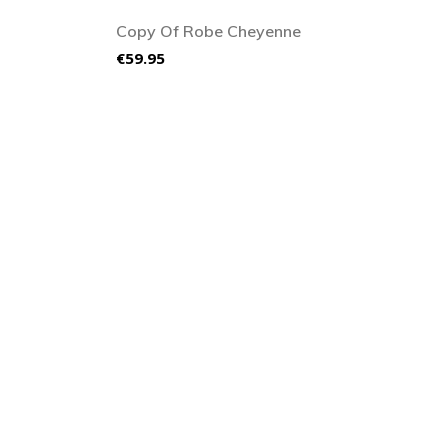
Copy Of Robe Cheyenne
Price
P
€59.95