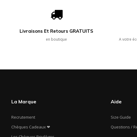
Livraisons Et Retours GRATUITS
en boutique
A votre éc
La Marque
Aide
Recrutement
Size Guide
Chèques Cadeaux ❤
Questions / 
Les Chèques Privilèges