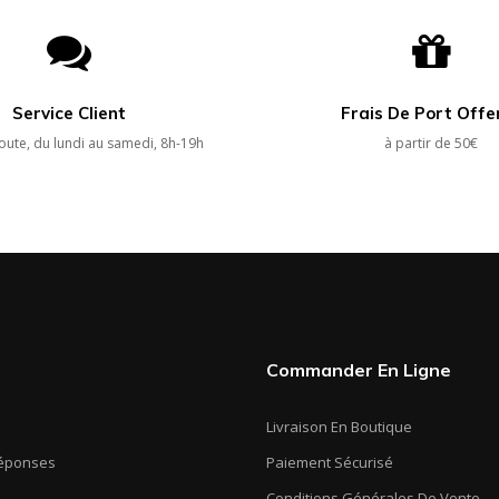
Service Client
Frais De Port Offe
oute, du lundi au samedi, 8h-19h
à partir de 50€
Commander En Ligne
Livraison En Boutique
Réponses
Paiement Sécurisé
Conditions Générales De Vente