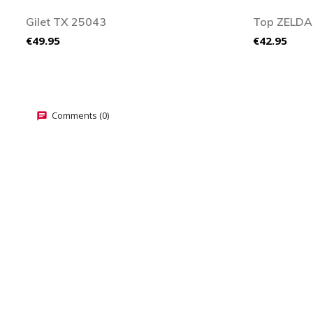
Gilet TX 25043
Top ZELDA
Price
Price
€49.95
€42.95
Comments (0)